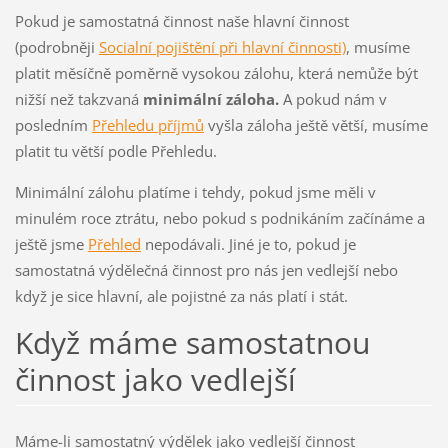
Pokud je samostatná činnost naše hlavní činnost
(podrobněji
Socialní pojištění při hlavní činnosti)
, musíme
platit měsíčně poměrně vysokou zálohu, která nemůže být
nižší než takzvaná
minimální záloha.
A pokud nám v
posledním
Přehledu příjmů
vyšla záloha ještě větší, musíme
platit tu větší podle Přehledu.
Minimální zálohu platíme i tehdy, pokud jsme měli v
minulém roce ztrátu, nebo pokud s podnikáním začínáme a
ještě jsme
Přehled
nepodávali. Jiné je to, pokud je
samostatná výdělečná činnost pro nás jen vedlejší nebo
když je sice hlavní, ale pojistné za nás platí i stát.
Když máme samostatnou
činnost jako vedlejší
Máme-li samostatný výdělek jako vedlejší činnost