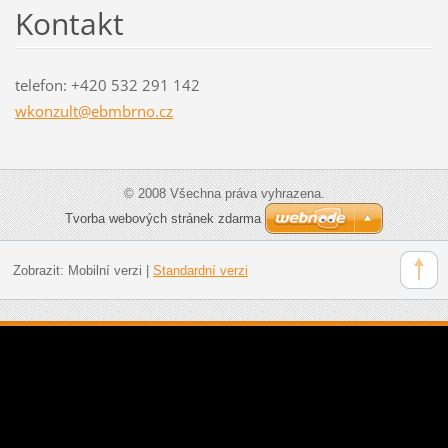
Kontakt
telefon: +420 532 291 142
wkonzult
@ebmbrno
.cz
© 2008 Všechna práva vyhrazena.
Tvorba webových stránek zdarma
Zobrazit:
Mobilní verzi
|
Standardní verzi