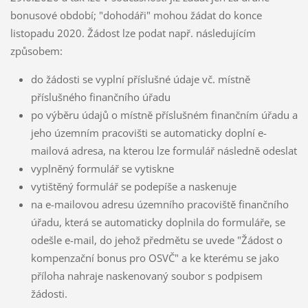
bonusové období; "dohodáři" mohou žádat do konce
listopadu 2020. Žádost lze podat např. následujícím
způsobem:
do žádosti se vyplní příslušné údaje vč. místně
příslušného finančního úřadu
po výběru údajů o místně příslušném finančním úřadu a
jeho územním pracovišti se automaticky doplní e-
mailová adresa, na kterou lze formulář následně odeslat
vyplněný formulář se vytiskne
vytištěný formulář se podepíše a naskenuje
na e-mailovou adresu územního pracoviště finančního
úřadu, která se automaticky doplnila do formuláře, se
odešle e-mail, do jehož předmětu se uvede "Žádost o
kompenzační bonus pro OSVČ" a ke kterému se jako
příloha nahraje naskenovaný soubor s podpisem
žádosti.