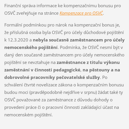
Finanční správa informace ke kompenzačnímu bonusu pro
OSVČ zveřejňuje na stránce
Kompenzace pro OSVČ
.
Formální podmínkou pro nárok na kompenzační bonus je,
že příslušná osoba byla OSVČ pro účely důchodové pojištění
k 12.3.2020 a
nebyla současně zaměstnancem pro účely
nemocenského pojištění
. Podmínka, že OSVČ nesmí být v
daný den současně zaměstnancem pro účely nemocenského
pojištění se nevztahuje na
zaměstnance z titulu výkonu
zaměstnání v činnosti pedagogické
,
na pěstouny a na
dobrovolné pracovníky pečovatelské služby
. Po
schválení čtvrté novelizace zákona o kompenzačním bonusu
budou moci (pravděpodobně nejdříve v srpnu) žádat také ty
OSVČ považované za zaměstnance z důvodu dohody o
provedení práce či o pracovní činnosti zakládající účast na
nemocenském pojištění.