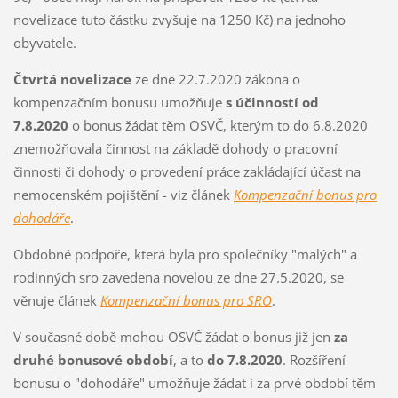
novelizace tuto částku zvyšuje na 1250 Kč) na jednoho
obyvatele.
Čtvrtá novelizace
ze dne 22.7.2020 zákona o
kompenzačním bonusu umožňuje
s účinností od
7.8.2020
o bonus žádat těm OSVČ, kterým to do 6.8.2020
znemožňovala činnost na základě dohody o pracovní
činnosti či dohody o provedení práce zakládající účast na
nemocenském pojištění - viz článek
Kompenzační bonus pro
dohodáře
.
Obdobné podpoře, která byla pro společníky "malých" a
rodinných sro zavedena novelou ze dne 27.5.2020, se
věnuje článek
Kompenzační bonus pro SRO
.
V současné době mohou OSVČ žádat o bonus již jen
za
druhé bonusové období
, a to
do 7.8.2020
. Rozšíření
bonusu o "dohodáře" umožňuje žádat i za prvé období těm