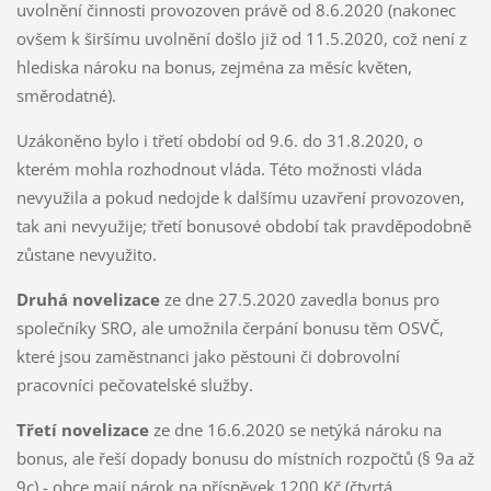
uvolnění činnosti provozoven právě od 8.6.2020 (nakonec
ovšem k širšímu uvolnění došlo již od 11.5.2020, což není z
hlediska nároku na bonus, zejména za měsíc květen,
směrodatné).
Uzákoněno bylo i třetí období od 9.6. do 31.8.2020, o
kterém mohla rozhodnout vláda. Této možnosti vláda
nevyužila a pokud nedojde k dalšímu uzavření provozoven,
tak ani nevyužije; třetí bonusové období tak pravděpodobně
zůstane nevyužito.
Druhá novelizace
ze dne 27.5.2020 zavedla bonus pro
společníky SRO, ale umožnila čerpání bonusu těm OSVČ,
které jsou zaměstnanci jako pěstouni či dobrovolní
pracovníci pečovatelské služby.
Třetí novelizace
ze dne 16.6.2020 se netýká nároku na
bonus, ale řeší dopady bonusu do místních rozpočtů (§ 9a až
9c) - obce mají nárok na příspěvek 1200 Kč (čtvrtá