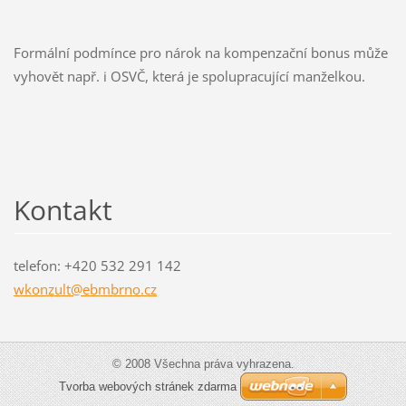
Formální podmínce pro nárok na kompenzační bonus může
vyhovět např. i OSVČ, která je spolupracující manželkou.
Kontakt
telefon: +420 532 291 142
wkonzult
@ebmbrno
.cz
© 2008 Všechna práva vyhrazena.
Tvorba webových stránek zdarma