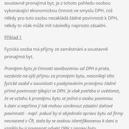
soustavně pronajímá byt, je z tohoto pohledu osobou
vykonávající ekonomickou činnost ve smyslu DPH, což
někdy pro tuto osobu nezakládá žádné povinnosti k DPH,
někdy to však může mít následky naprosto zásadní.
Příklad 1
Fyzická osoba má příjmy ze zaměstnání a soustavně
pronajímá byt.
Pronájem bytu je činností osvobozenou od DPH a proto,
nezávisle na výši příjmu za pronájem bytu, nevznikají této
fyzické osobě v souvislosti s poskytováním pronájmu žádné
přímé povinnosti týkající se DPH. Je však potřeba si uvědomit,
že ve vztahu k pronájmu bytu se jedná o osobu povinnou
k dani a nepřímo jí tak mohou vzniknout zásadní daňové
povinnosti - např. pokud by si objednala opravu bytu od firmy
neusazené v ČR, stala by se osobou identifikovanou k dani a
vznikla by ji povinnost odvést DPH z opravy bytu.