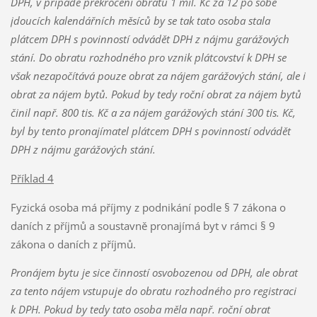
DPH, v případě překročení obratu 1 mil. Kč za 12 po sobě
jdoucích kalendářních měsíců by se tak tato osoba stala
plátcem DPH s povinností odvádět DPH z nájmu garážových
stání. Do obratu rozhodného pro vznik plátcovství k DPH se
však nezapočítává pouze obrat za nájem garážových stání, ale i
obrat za nájem bytů. Pokud by tedy roční obrat za nájem bytů
činil např. 800 tis. Kč a za nájem garážových stání 300 tis. Kč,
byl by tento pronajímatel plátcem DPH s povinností odvádět
DPH z nájmu garážových stání.
Příklad 4
Fyzická osoba má příjmy z podnikání podle § 7 zákona o
daních z příjmů a soustavně pronajímá byt v rámci § 9
zákona o daních z příjmů.
Pronájem bytu je sice činností osvobozenou od DPH, ale obrat
za tento nájem vstupuje do obratu rozhodného pro registraci
k DPH. Pokud by tedy tato osoba měla např. roční obrat