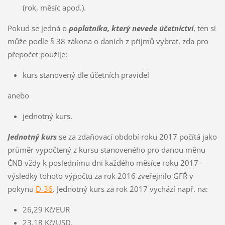
(rok, měsíc apod.).
Pokud se jedná o
poplatníka, který nevede účetnictví
, ten si
může podle § 38 zákona o daních z příjmů vybrat, zda pro
přepočet použije:
kurs stanovený dle účetních pravidel
anebo
jednotný kurs.
Jednotný kurs
se za zdaňovací období roku 2017 počítá jako
průměr vypočtený z kursu stanoveného pro danou měnu
ČNB vždy k poslednímu dni každého měsíce roku 2017 -
výsledky tohoto výpočtu za rok 2016 zveřejnilo GFŘ v
pokynu
D-36
. Jednotný kurs za rok 2017 vychází např. na:
26,29 Kč/EUR
23,18 Kč/USD.