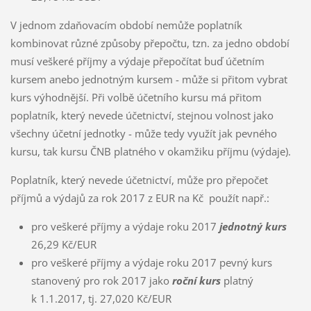
V jednom zdaňovacím období nemůže poplatník
kombinovat různé způsoby přepočtu, tzn. za jedno období
musí veškeré příjmy a výdaje přepočítat buď účetním
kursem anebo jednotným kursem - může si přitom vybrat
kurs výhodnější. Při volbě účetního kursu má přitom
poplatník, který nevede účetnictví, stejnou volnost jako
všechny účetní jednotky - může tedy využít jak pevného
kursu, tak kursu ČNB platného v okamžiku příjmu (výdaje).
Poplatník, který nevede účetnictví, může pro přepočet
příjmů a výdajů za rok 2017 z EUR na Kč použít např.:
pro veškeré příjmy a výdaje roku 2017
jednotný kurs
26,29 Kč/EUR
pro veškeré příjmy a výdaje roku 2017 pevný kurs
stanovený pro rok 2017 jako
roční kurs
platný
k 1.1.2017, tj. 27,020 Kč/EUR