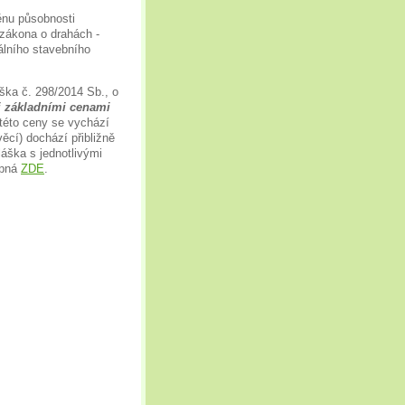
měnu působnosti
 zákona o drahách -
álního stavebního
ška č. 298/2014 Sb., o
 základními cenami
éto ceny se vychází
ěcí) dochází přibližně
áška s jednotlivými
upná
ZDE
.