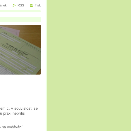
ránek
RSS
Tisk
em č. v souvislosti se
 praxi nepříliš
o na vydávání