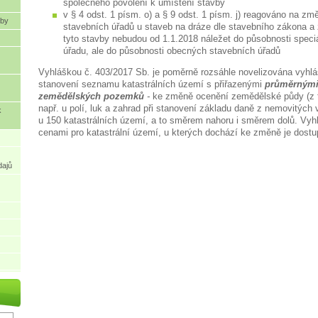
společného povolení k umístění stavby
v § 4 odst. 1 písm. o) a § 9 odst. 1 písm. j) reagováno na z
oby
stavebních úřadů u staveb na dráze dle stavebního zákona a
tyto stavby nebudou od 1.1.2018 náležet do působnosti speci
úřadu, ale do působnosti obecných stavebních úřadů
Vyhláškou č. 403/2017 Sb. je poměrně rozsáhle novelizována vyhlá
stanovení seznamu katastrálních území s přiřazenými
průměrnými
zemědělských pozemků
-
ke změně ocenění zemědělské půdy (z t
např. u polí, luk a zahrad při stanovení základu daně z nemovitých v
k
u 150 katastrálních území, a to směrem nahoru i směrem dolů. Vyhl
cenami pro katastrální území, u kterých dochází ke změně je dost
dajů