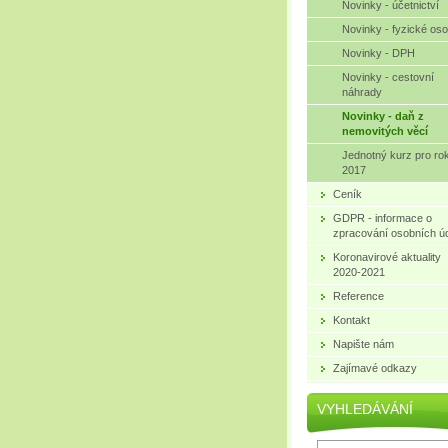
Novinky - účetnictví
Novinky - fyzické os
Novinky - DPH
Novinky - cestovní
náhrady
Novinky - daň z
nemovitých věcí
Jednotný kurz pro ro
2017
Ceník
GDPR - informace o
zpracování osobních ú
Koronavirové aktuality
2020-2021
Reference
Kontakt
Napište nám
Zajímavé odkazy
VYHLEDÁVÁNÍ