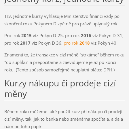
Tzv. Jednotné kurzy vyhlašuje Ministerstvo financí vždy po
skončení roku Pokynem D zpětně pro právě uplynulý rok.
Pro rok
2015
viz Pokyn D-25, pro rok
2016
viz Pokyn D-31,
pro rok
2017
viz Pokyn D 36,
pro rok
2018
viz Pokyn 40
Znamená to, že transakce v cizí měně "strkáme" během roku
"do šuplíku" a přepočítáme a zaevidujeme je až po konci
roku. (Tento způsob samozřejmě neuplatní plátce DPH.)
Kurzy nákupu či prodeje cizí
měny
Během roku můžeme také použít kurz při nákupu či prodeji
cizí měny, tak, jak to banka nebo směnárna spočítala, a dala
nám od toho papír.