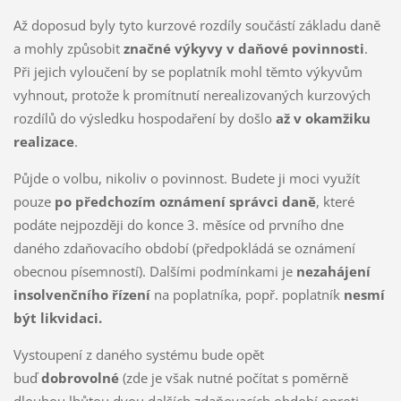
Až doposud byly tyto kurzové rozdíly součástí základu daně
a mohly způsobit
značné výkyvy v daňové povinnosti
.
Při jejich vyloučení by se poplatník mohl těmto výkyvům
vyhnout, protože k promítnutí nerealizovaných kurzových
rozdílů do výsledku hospodaření by došlo
až v okamžiku
realizace
.
Půjde o volbu, nikoliv o povinnost. Budete ji moci využít
pouze
po předchozím oznámení správci daně
, které
podáte nejpozději do konce 3. měsíce od prvního dne
daného zdaňovacího období (předpokládá se oznámení
obecnou písemností). Dalšími podmínkami je
nezahájení
insolvenčního řízení
na poplatníka, popř. poplatník
nesmí
být likvidaci.
Vystoupení z daného systému bude opět
buď
dobrovolné
(zde je však nutné počítat s poměrně