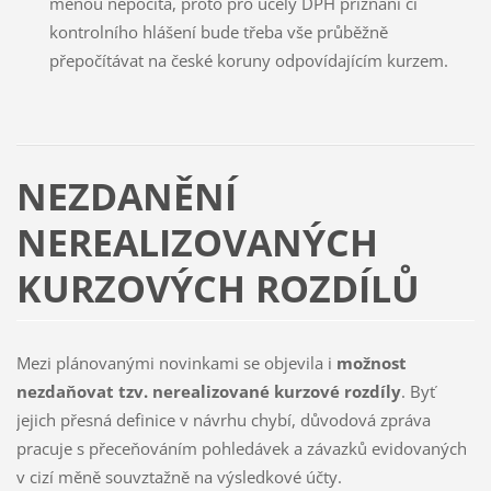
měnou nepočítá, proto pro účely DPH přiznání či
kontrolního hlášení bude třeba vše průběžně
přepočítávat na české koruny odpovídajícím kurzem.
NEZDANĚNÍ
NEREALIZOVANÝCH
KURZOVÝCH ROZDÍLŮ
Mezi plánovanými novinkami se objevila i
možnost
nezdaňovat tzv. nerealizované kurzové rozdíly
. Byť
jejich přesná definice v návrhu chybí, důvodová zpráva
pracuje s přeceňováním pohledávek a závazků evidovaných
v cizí měně souvztažně na výsledkové účty.