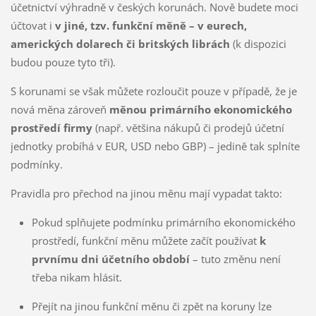
účetnictví výhradně v českých korunách. Nově budete moci
účtovat i
v jiné, tzv. funkční měně – v eurech,
amerických dolarech či britských librách
(k dispozici
budou pouze tyto tři).
S korunami se však můžete rozloučit pouze v případě, že je
nová měna zároveň
měnou primárního ekonomického
prostředí firmy
(např. většina nákupů či prodejů účetní
jednotky probíhá v EUR, USD nebo GBP) – jedině tak splníte
podmínky.
Pravidla pro přechod na jinou měnu mají vypadat takto:
Pokud splňujete podmínku primárního ekonomického
prostředí, funkční měnu můžete začít používat
k
prvnímu dni účetního období
– tuto změnu není
třeba nikam hlásit.
Přejít na jinou funkční měnu či zpět na koruny lze