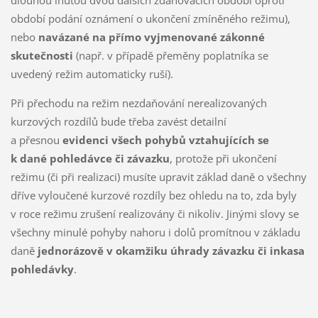
dlouhou lhůtou dvou dalších zdaňovacích období oproti
období podání oznámení o ukončení zmíněného režimu),
nebo
navázané na přímo vyjmenované zákonné
skutečnosti
(např. v případě přeměny poplatníka se
uvedený režim automaticky ruší).
Při přechodu na režim nezdaňování nerealizovaných
kurzových rozdílů bude třeba zavést detailní
a přesnou
evidenci všech pohybů vztahujících se
k dané pohledávce či závazku
, protože při ukončení
režimu (či při realizaci) musíte upravit základ daně o všechny
dříve vyloučené kurzové rozdíly bez ohledu na to, zda byly
v roce režimu zrušení realizovány či nikoliv. Jinými slovy se
všechny minulé pohyby nahoru i dolů promítnou v základu
daně
jednorázově v okamžiku úhrady závazku či inkasa
pohledávky
.