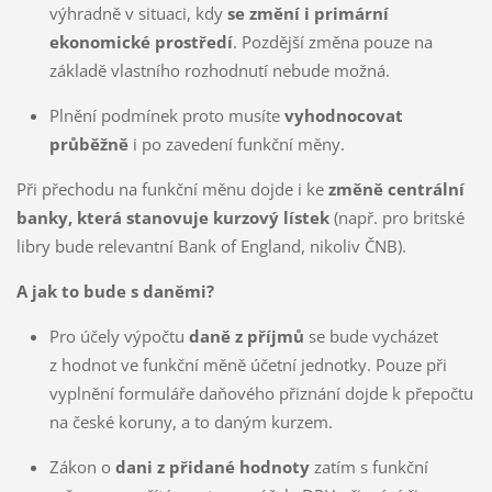
výhradně v situaci, kdy
se změní i primární
ekonomické prostředí
. Pozdější změna pouze na
základě vlastního rozhodnutí nebude možná.
Plnění podmínek proto musíte
vyhodnocovat
průběžně
i po zavedení funkční měny.
Při přechodu na funkční měnu dojde i ke
změně centrální
banky, která stanovuje kurzový lístek
(např. pro britské
libry bude relevantní Bank of England, nikoliv ČNB).
A jak to bude s daněmi?
Pro účely výpočtu
daně z příjmů
se bude vycházet
z hodnot ve funkční měně účetní jednotky. Pouze při
vyplnění formuláře daňového přiznání dojde k přepočtu
na české koruny, a to daným kurzem.
Zákon o
dani z přidané hodnoty
zatím s funkční