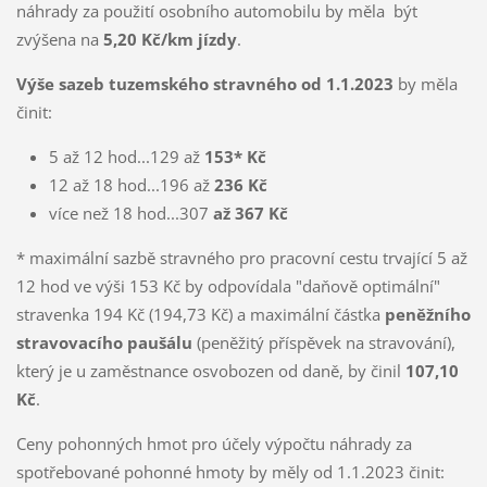
náhrady za použití osobního automobilu by měla být
zvýšena na
5,20 Kč/km jízdy
.
Výše sazeb tuzemského stravného od 1.1.2023
by měla
činit:
5 až 12 hod...129 až
153* Kč
12 až 18 hod...196 až
236 Kč
více než 18 hod...307
až 367 Kč
* maximální sazbě stravného pro pracovní cestu trvající 5 až
12 hod ve výši 153 Kč by odpovídala "daňově optimální"
stravenka 194 Kč (194,73 Kč) a maximální částka
peněžního
stravovacího paušálu
(peněžitý příspěvek na stravování),
který je u zaměstnance osvobozen od daně, by činil
107,10
Kč
.
Ceny pohonných hmot pro účely výpočtu náhrady za
spotřebované pohonné hmoty by měly od 1.1.2023 činit: