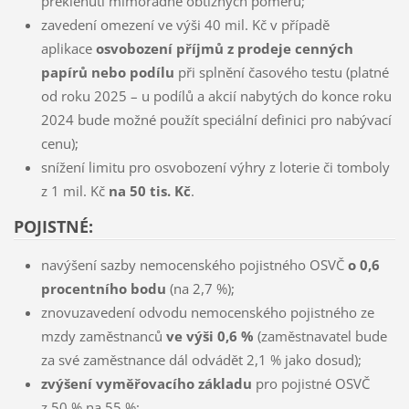
překlenutí mimořádně obtížných poměrů;
zavedení omezení ve výši 40 mil. Kč v případě
aplikace
osvobození příjmů z prodeje cenných
papírů nebo podílu
při splnění časového testu (platné
od roku 2025 – u podílů a akcií nabytých do konce roku
2024 bude možné použít speciální definici pro nabývací
cenu);
snížení limitu pro osvobození výhry z loterie či tomboly
z 1 mil. Kč
na 50 tis. Kč
.
POJISTNÉ:
navýšení sazby nemocenského pojistného OSVČ
o 0,6
procentního bodu
(na 2,7 %);
znovuzavedení odvodu nemocenského pojistného ze
mzdy zaměstnanců
ve výši 0,6 %
(zaměstnavatel bude
za své zaměstnance dál odvádět 2,1 % jako dosud);
zvýšení vyměřovacího základu
pro pojistné OSVČ
z 50 % na 55 %;