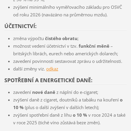
zvýšení minimálního vyměřovacího základu pro OSVČ
od roku 2026 (navázáno na průměrnou mzdu).
ÚČETNICTVÍ:
změna výpočtu
čistého obratu
;
možnost vedení účetnictví v tzv.
funkční měně
–
britských librách, eurech nebo amerických dolarech;
zavedení povinnosti sestavovat zprávu o udržitelnosti.
další změny viz.
odkaz
SPOTŘEBNÍ A ENERGETICKÉ DANĚ:
zavedení
nové daně
z náplní do e-cigaret;
zvýšení daně z cigaret, doutníků a tabáku na kouření
o
10 %
(plus o další zvýšení v dalších letech);
zvýšení spotřební daně z lihu
o 10 %
v roce 2024 a také
v roce 2025 (tiché víno zůstává beze změn).