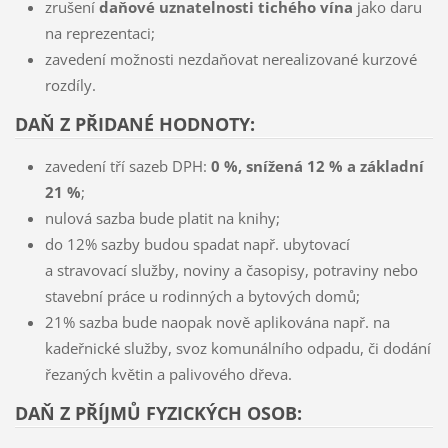
zrušení
daňové uznatelnosti tichého vína
jako daru
na reprezentaci;
zavedení možnosti nezdaňovat nerealizované kurzové
rozdíly.
DAŇ Z PŘIDANÉ HODNOTY:
zavedení tří sazeb DPH:
0 %, snížená 12 % a základní
21 %
;
nulová sazba bude platit na knihy;
do 12% sazby budou spadat např. ubytovací
a stravovací služby, noviny a časopisy, potraviny nebo
stavební práce u rodinných a bytových domů;
21% sazba bude naopak nově aplikována např. na
kadeřnické služby, svoz komunálního odpadu, či dodání
řezaných květin a palivového dřeva.
DAŇ Z PŘÍJMŮ FYZICKÝCH OSOB: