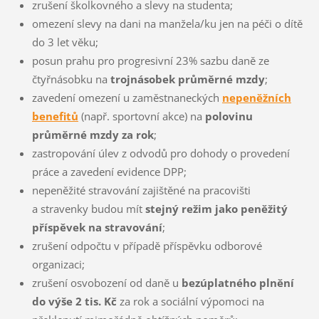
zrušení školkovného a slevy na studenta;
omezení slevy na dani na manžela/ku jen na péči o dítě
do 3 let věku;
posun prahu pro progresivní 23% sazbu daně ze
čtyřnásobku na
trojnásobek průměrné mzdy
;
zavedení omezení u zaměstnaneckých
nepeněžních
benefitů
(např. sportovní akce) na
polovinu
průměrné mzdy za rok
;
zastropování úlev z odvodů pro dohody o provedení
práce a zavedení evidence DPP;
nepeněžité stravování zajištěné na pracovišti
a stravenky budou mít
stejný režim jako peněžitý
příspěvek na stravování
;
zrušení odpočtu v případě příspěvku odborové
organizaci;
zrušení osvobození od daně u
bezúplatného plnění
do výše 2 tis. Kč
za rok a sociální výpomoci na